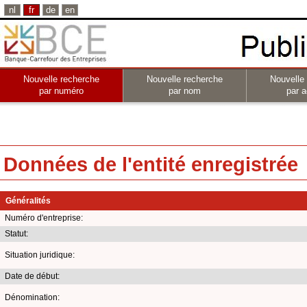
nl
fr
de
en
Nouvelle recherche
Nouvelle recherche
Nouvelle
par numéro
par nom
par a
Données de l'entité enregistrée
Généralités
Numéro d'entreprise:
Statut:
Situation juridique:
Date de début:
Dénomination: