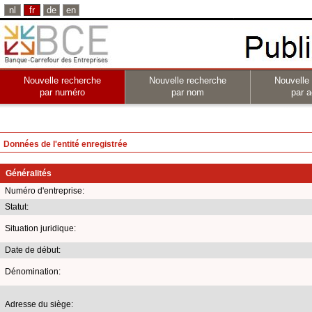
nl
fr
de
en
Nouvelle recherche
Nouvelle recherche
Nouvelle
par numéro
par nom
par a
Données de l'entité enregistrée
Généralités
Numéro d'entreprise:
Statut:
Situation juridique:
Date de début:
Dénomination:
Adresse du siège: