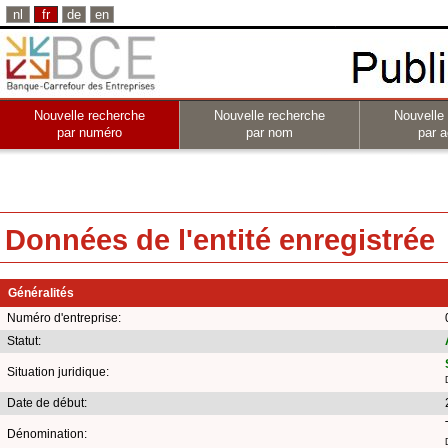
nl
fr
de
en
Nouvelle recherche
Nouvelle recherche
Nouvelle
par numéro
par nom
par a
Données de l'entité enregistrée
Généralités
Numéro d'entreprise:
Statut:
Situation juridique:
Date de début:
Dénomination: