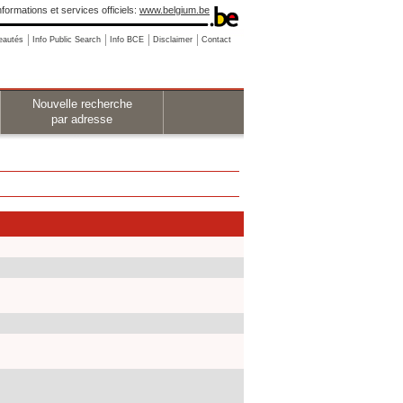
nformations et services officiels:
www.belgium.be
eautés
Info Public Search
Info BCE
Disclaimer
Contact
Nouvelle recherche
par adresse