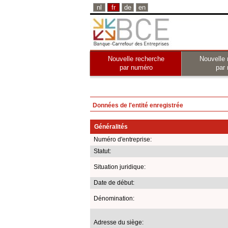
nl
fr
de
en
Nouvelle recherche
Nouvelle 
par numéro
par
Données de l'entité enregistrée
Généralités
Numéro d'entreprise:
Statut:
Situation juridique:
Date de début:
Dénomination:
Adresse du siège: