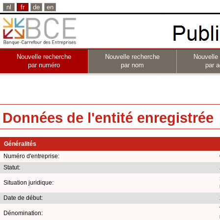
nl
fr
de
en
Nouvelle recherche
Nouvelle recherche
Nouvelle
par numéro
par nom
par a
Données de l'entité enregistrée
Généralités
Numéro d'entreprise:
Statut:
Situation juridique:
Date de début:
Dénomination: