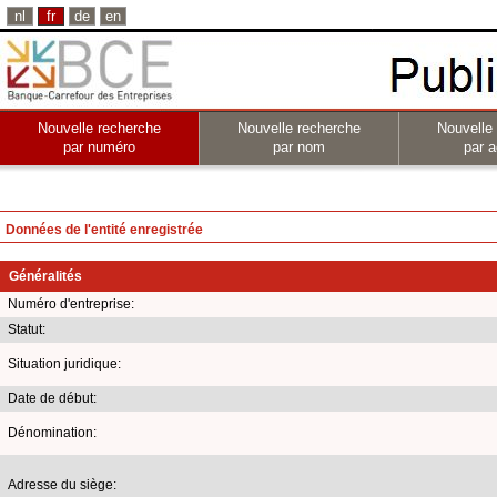
nl
fr
de
en
Nouvelle recherche
Nouvelle recherche
Nouvelle
par numéro
par nom
par a
Données de l'entité enregistrée
Généralités
Numéro d'entreprise:
Statut:
Situation juridique:
Date de début:
Dénomination:
Adresse du siège: