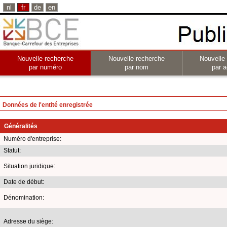
nl
fr
de
en
Nouvelle recherche
Nouvelle recherche
Nouvelle
par numéro
par nom
par a
Données de l'entité enregistrée
Généralités
Numéro d'entreprise:
Statut:
Situation juridique:
Date de début:
Dénomination:
Adresse du siège: