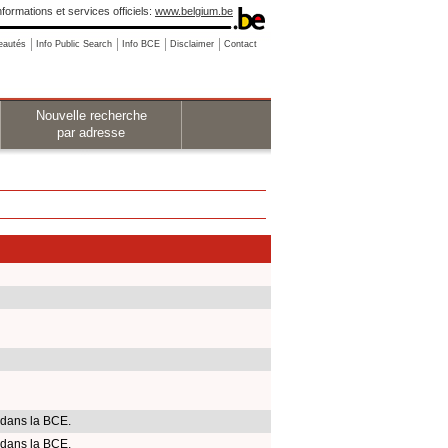
nformations et services officiels:
www.belgium.be
eautés
Info Public Search
Info BCE
Disclaimer
Contact
Nouvelle recherche
par adresse
 dans la BCE.
 dans la BCE.