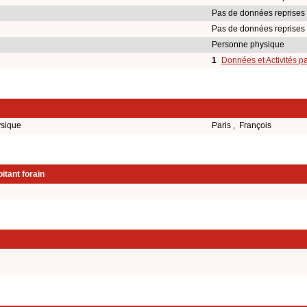
Pas de données reprises
Pas de données reprises
Personne physique
1
Données et Activités p
ysique
Paris , François
itant forain