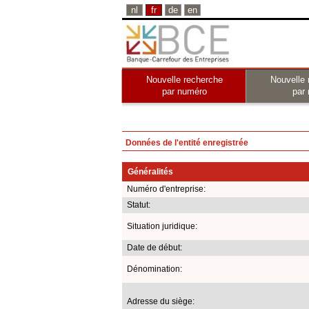
nl
fr
de
en
Nouvelle recherche
Nouvelle 
par numéro
par
Données de l'entité enregistrée
Généralités
Numéro d'entreprise:
Statut:
Situation juridique:
Date de début:
Dénomination:
Adresse du siège: