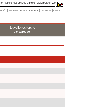
nformations et services officiels:
www.belgium.be
eautés
Info Public Search
Info BCE
Disclaimer
Contact
Nouvelle recherche
par adresse