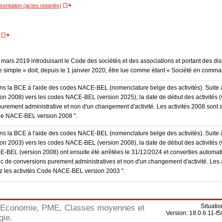
entation (actes notariés)
3 mars 2019 introduisant le Code des sociétés et des associations et portant des dis
 simple » doit, depuis le 1 janvier 2020, être lue comme étant « Société en comma
dans la BCE à l'aide des codes NACE-BEL (nomenclature belge des activités). Suite 
 2008) vers les codes NACE-BEL (version 2025), la date de début des activités (v
purement administrative et non d'un changement d'activité. Les activités 2008 sont 
Code NACE-BEL version 2008 ".
dans la BCE à l'aide des codes NACE-BEL (nomenclature belge des activités). Suite 
 2003) vers les codes NACE-BEL (version 2008), la date de début des activités (v
E-BEL (version 2008) ont ensuite été arrêtées le 31/12/2024 et converties autom
onc de conversions purement administratives et non d'un changement d'activité. Les 
trez les activités Code NACE-BEL version 2003 ".
Situati
Economie, PME, Classes moyennes et
Version: 18.0.6.11
gie.