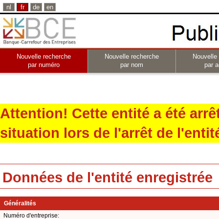
nl
fr
de
en
Nouvelle recherche
Nouvelle recherche
Nouvelle
par numéro
par nom
par a
Attention! Cette entité a été arr
situation lors de l'arrêt de l'entit
Données de l'entité enregistrée
Généralités
Numéro d'entreprise: