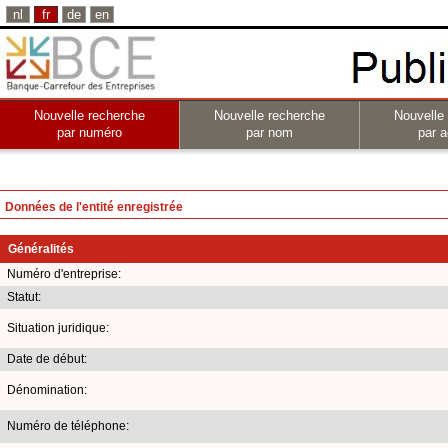
nl
fr
de
en
Nouvelle recherche
Nouvelle recherche
Nouvelle
par numéro
par nom
par a
Données de l'entité enregistrée
Généralités
Numéro d'entreprise:
Statut:
Situation juridique:
Date de début:
Dénomination:
Numéro de téléphone: