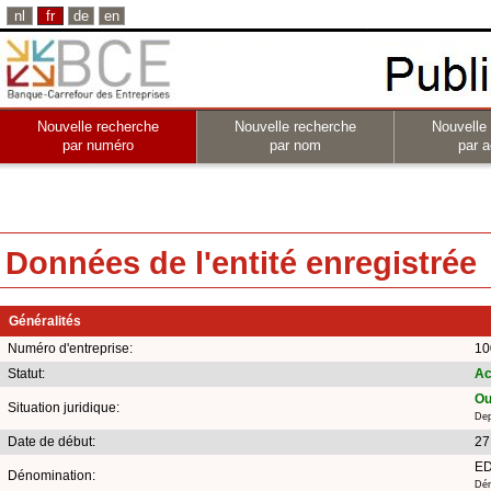
nl
fr
de
en
Nouvelle recherche
Nouvelle recherche
Nouvelle
par numéro
par nom
par a
Données de l'entité enregistrée
Généralités
Numéro d'entreprise:
10
Statut:
Ac
Ou
Situation juridique:
Dep
Date de début:
27
ED
Dénomination:
Dén