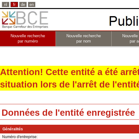
nl
fr
de
en
Nouvelle recherche
Nouvelle recherche
Nouvelle
par numéro
par nom
par a
Attention! Cette entité a été arr
situation lors de l'arrêt de l'entit
Données de l'entité enregistrée
Généralités
Numéro d'entreprise: