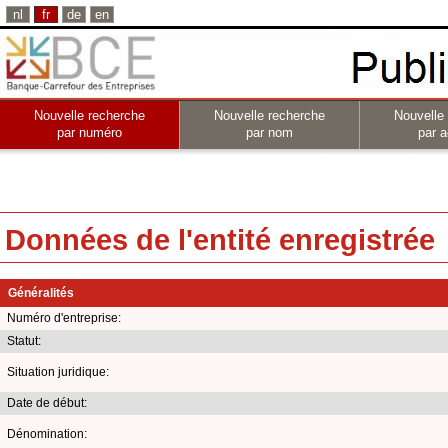
nl
fr
de
en
Nouvelle recherche
Nouvelle recherche
Nouvelle
par numéro
par nom
par a
Données de l'entité enregistrée
Généralités
Numéro d'entreprise:
Statut:
Situation juridique:
Date de début:
Dénomination: