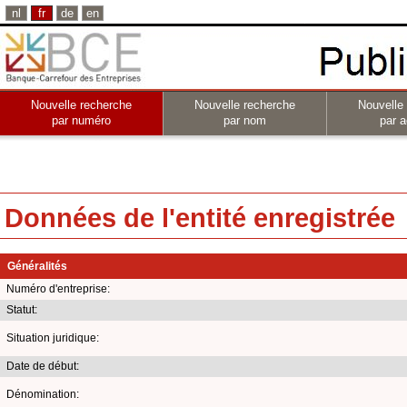
nl
fr
de
en
Nouvelle recherche
Nouvelle recherche
Nouvelle
par numéro
par nom
par a
Données de l'entité enregistrée
Généralités
Numéro d'entreprise:
Statut:
Situation juridique:
Date de début:
Dénomination: