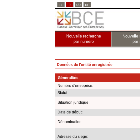
nl
fr
de
en
Nouvelle recherche
Nouvelle 
par numéro
par
Données de l'entité enregistrée
Généralités
Numéro d'entreprise:
Statut:
Situation juridique:
Date de début:
Dénomination:
Adresse du siège: