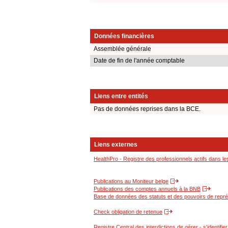
Données financières
Assemblée générale
Date de fin de l'année comptable
Liens entre entités
Pas de données reprises dans la BCE.
Liens externes
HealthPro - Registre des professionnels actifs dans le
Publications au Moniteur belge
Publications des comptes annuels à la BNB
Base de données des statuts et des pouvoirs de représ
Check obligation de retenue
Registre Central des interdictions de gérer - s'identifier