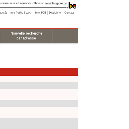
nformations et services officiels:
www.belgium.be
eautés
Info Public Search
Info BCE
Disclaimer
Contact
Nouvelle recherche
par adresse