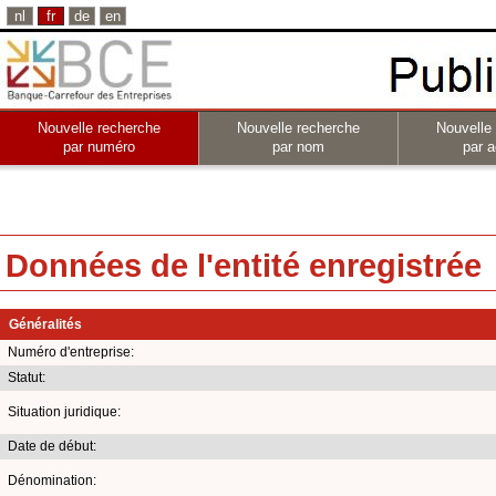
nl
fr
de
en
Nouvelle recherche
Nouvelle recherche
Nouvelle
par numéro
par nom
par a
Données de l'entité enregistrée
Généralités
Numéro d'entreprise:
Statut:
Situation juridique:
Date de début:
Dénomination: