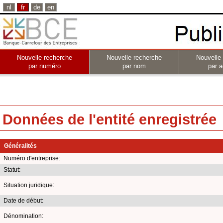
nl
fr
de
en
Nouvelle recherche
Nouvelle recherche
Nouvelle
par numéro
par nom
par a
Données de l'entité enregistrée
Généralités
Numéro d'entreprise:
Statut:
Situation juridique:
Date de début:
Dénomination: