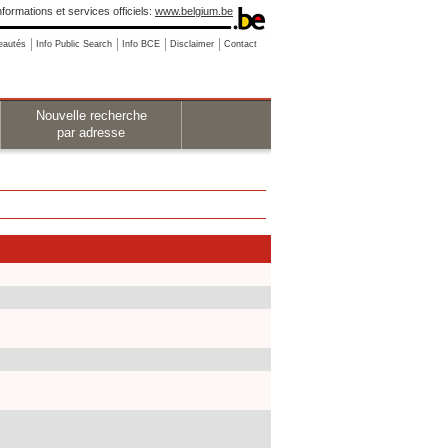
nformations et services officiels:
www.belgium.be
eautés
Info Public Search
Info BCE
Disclaimer
Contact
Nouvelle recherche
par adresse