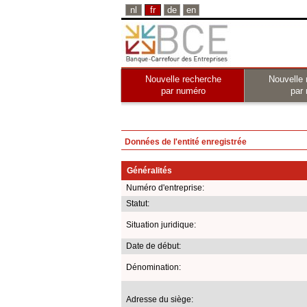
nl
fr
de
en
Nouvelle recherche
Nouvelle 
par numéro
par
Données de l'entité enregistrée
Généralités
Numéro d'entreprise:
Statut:
Situation juridique:
Date de début:
Dénomination:
Adresse du siège: