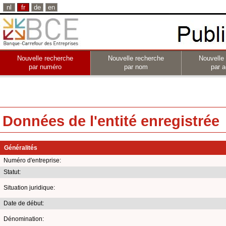
nl
fr
de
en
Nouvelle recherche
Nouvelle recherche
Nouvelle
par numéro
par nom
par a
Données de l'entité enregistrée
Généralités
Numéro d'entreprise:
Statut:
Situation juridique:
Date de début:
Dénomination: