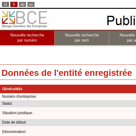
nl
fr
de
en
Nouvelle recherche
Nouvelle recherche
Nouvelle
par numéro
par nom
par a
Données de l'entité enregistrée
Généralités
Numéro d'entreprise:
Statut:
Situation juridique:
Date de début:
Dénomination: