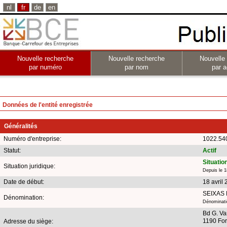
nl
fr
de
en
Nouvelle recherche
Nouvelle recherche
Nouvelle
par numéro
par nom
par a
Données de l'entité enregistrée
Généralités
Numéro d'entreprise:
1022.54
Statut:
Actif
Situatio
Situation juridique:
Depuis le 1
Date de début:
18 avril
SEIXAS
Dénomination:
Dénominatio
Bd G. Va
1190 For
Adresse du siège: