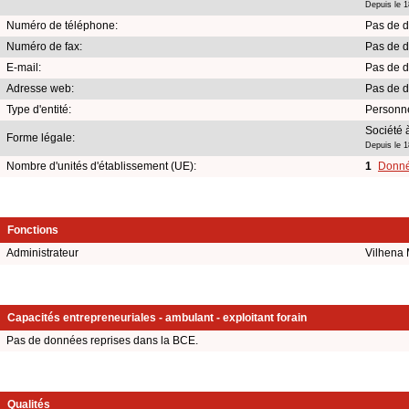
Depuis le 1
Numéro de téléphone:
Pas de d
Numéro de fax:
Pas de d
E-mail:
Pas de d
Adresse web:
Pas de d
Type d'entité:
Personn
Société à
Forme légale:
Depuis le 1
Nombre d'unités d'établissement (UE):
1
Donnée
Fonctions
Administrateur
Vilhena 
Capacités entrepreneuriales - ambulant - exploitant forain
Pas de données reprises dans la BCE.
Qualités