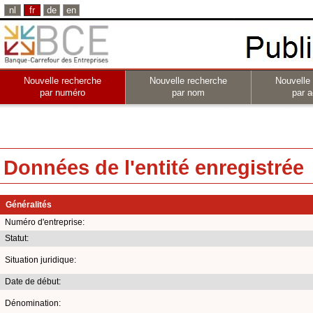
nl
fr
de
en
Nouvelle recherche
Nouvelle recherche
Nouvelle
par numéro
par nom
par a
Données de l'entité enregistrée
Généralités
Numéro d'entreprise:
Statut:
Situation juridique:
Date de début:
Dénomination: