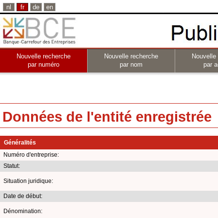
nl
fr
de
en
Nouvelle recherche
Nouvelle recherche
Nouvelle
par numéro
par nom
par a
Données de l'entité enregistrée
Généralités
Numéro d'entreprise:
Statut:
Situation juridique:
Date de début:
Dénomination: