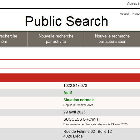
Autres i
Accueil
Nouv
recherche
Nouvelle recherche
Nouvelle recherche
 nom
par activité
par autorisation
1022.848.073
Actif
Situation normale
Depuis le 29 avril 2025
29 avril 2025
SUCCESS GROWTH
Dénomination en français, depuis le 29 avril 2025
Rue de Fétinne 62 Boîte 12
4020 Liège