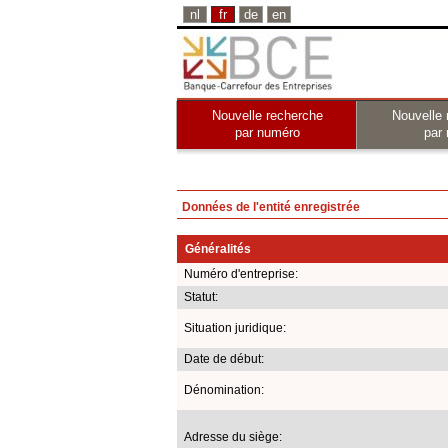
nl
fr
de
en
Nouvelle recherche
Nouvelle 
par numéro
par
Données de l'entité enregistrée
Généralités
Numéro d'entreprise:
Statut:
Situation juridique:
Date de début:
Dénomination:
Adresse du siège: