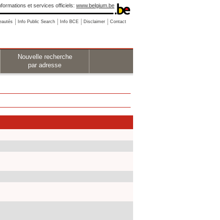
nformations et services officiels:
www.belgium.be
eautés
Info Public Search
Info BCE
Disclaimer
Contact
Nouvelle recherche
par adresse