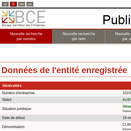
nl
fr
de
en
Nouvelle recherche
Nouvelle recherche
Nouvelle
par numéro
par nom
par a
Données de l'entité enregistrée
Généralités
Numéro d'entreprise:
1023
Statut:
Actif
Situ
Situation juridique:
Depuis
Date de début:
19 m
CLIN
Dénomination:
Dénomi