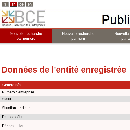
nl
fr
de
en
Nouvelle recherche
Nouvelle recherche
Nouvelle
par numéro
par nom
par a
Données de l'entité enregistrée
Généralités
Numéro d'entreprise:
Statut:
Situation juridique:
Date de début:
Dénomination: