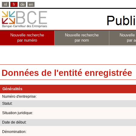
nl
fr
de
en
Nouvelle recherche
Nouvelle recherche
Nouvelle
par numéro
par nom
par a
Données de l'entité enregistrée
Généralités
Numéro d'entreprise:
Statut:
Situation juridique:
Date de début:
Dénomination: