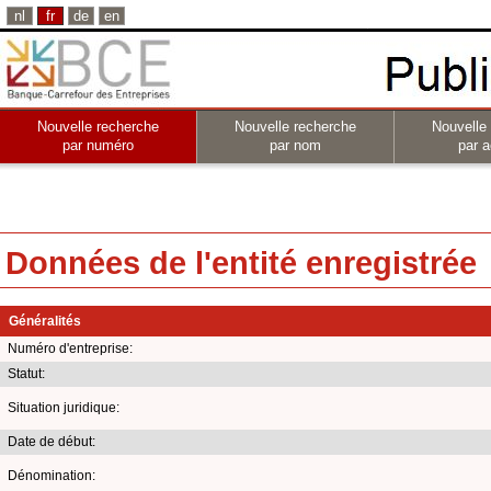
nl
fr
de
en
Nouvelle recherche
Nouvelle recherche
Nouvelle
par numéro
par nom
par a
Données de l'entité enregistrée
Généralités
Numéro d'entreprise:
Statut:
Situation juridique:
Date de début:
Dénomination: