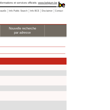
nformations et services officiels:
www.belgium.be
eautés
Info Public Search
Info BCE
Disclaimer
Contact
Nouvelle recherche
par adresse