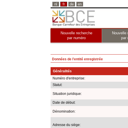
nl
fr
de
en
Nouvelle recherche
Nouvelle 
par numéro
par
Données de l'entité enregistrée
Généralités
Numéro d'entreprise:
Statut:
Situation juridique:
Date de début:
Dénomination:
Adresse du siège: