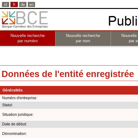
nl
fr
de
en
Nouvelle recherche
Nouvelle recherche
Nouvelle
par numéro
par nom
par a
Données de l'entité enregistrée
Généralités
Numéro d'entreprise:
Statut:
Situation juridique:
Date de début:
Dénomination: