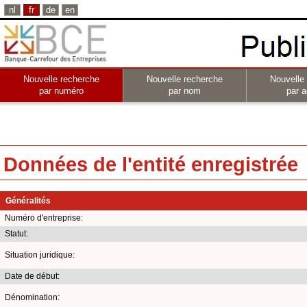
nl
fr
de
en
Nouvelle recherche
Nouvelle recherche
Nouvelle
par numéro
par nom
par a
Données de l'entité enregistrée
Généralités
Numéro d'entreprise:
Statut:
Situation juridique:
Date de début:
Dénomination: