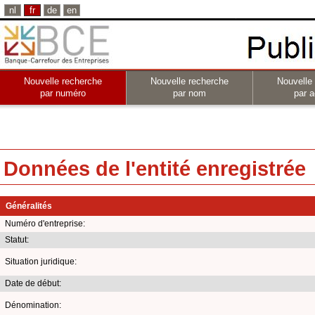
nl
fr
de
en
Nouvelle recherche
Nouvelle recherche
Nouvelle
par numéro
par nom
par a
Données de l'entité enregistrée
Généralités
Numéro d'entreprise:
Statut:
Situation juridique:
Date de début:
Dénomination: