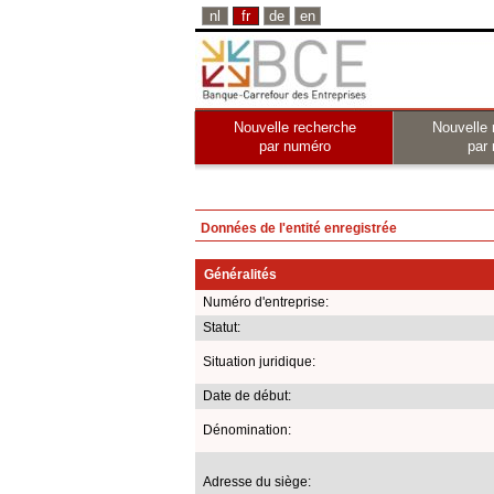
nl
fr
de
en
Nouvelle recherche
Nouvelle 
par numéro
par
Données de l'entité enregistrée
Généralités
Numéro d'entreprise:
Statut:
Situation juridique:
Date de début:
Dénomination:
Adresse du siège: