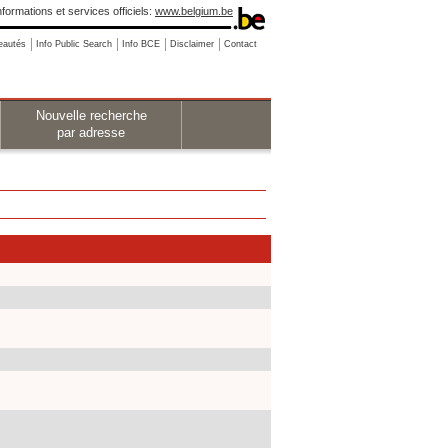
nformations et services officiels:
www.belgium.be
eautés
Info Public Search
Info BCE
Disclaimer
Contact
Nouvelle recherche
par adresse