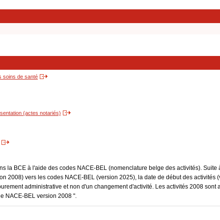
s soins de santé
entation (actes notariés)
dans la BCE à l'aide des codes NACE-BEL (nomenclature belge des activités). Suite 
 2008) vers les codes NACE-BEL (version 2025), la date de début des activités (v
purement administrative et non d'un changement d'activité. Les activités 2008 sont 
Code NACE-BEL version 2008 ".