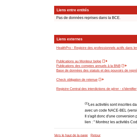
Liens entre entités
Pas de données reprises dans la BCE.
Liens externes
HealthPro - Registre des professionnels actifs dans le
Publications au Moniteur belge
Publications des comptes annuels à la BNB
Base de données des statuts et des pouvoirs de représ
Check obligation de retenue
Registre Central des interdictions de gérer - s'identifier
(1)
Les activités sont inscrites 
avec un code NACE-BEL (version
Il s'agit donc d'une conversion 
lien : " Montrez les activités 
Vers le haut de la page
Retour