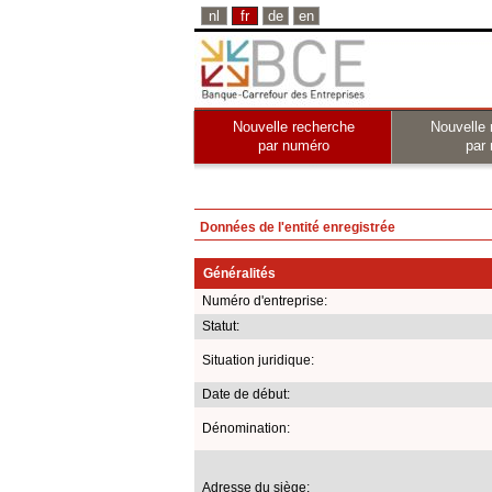
nl
fr
de
en
Nouvelle recherche
Nouvelle 
par numéro
par
Données de l'entité enregistrée
Généralités
Numéro d'entreprise:
Statut:
Situation juridique:
Date de début:
Dénomination:
Adresse du siège: