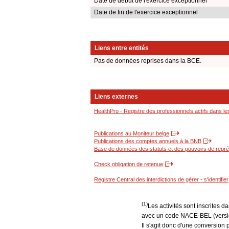
Date de début de l'exercice exceptionnel
Date de fin de l'exercice exceptionnel
Liens entre entités
Pas de données reprises dans la BCE.
Liens externes
HealthPro - Registre des professionnels actifs dans le
Publications au Moniteur belge
Publications des comptes annuels à la BNB
Base de données des statuts et des pouvoirs de représ
Check obligation de retenue
Registre Central des interdictions de gérer - s'identifier
(1)
Les activités sont inscrites 
avec un code NACE-BEL (version
Il s'agit donc d'une conversion 