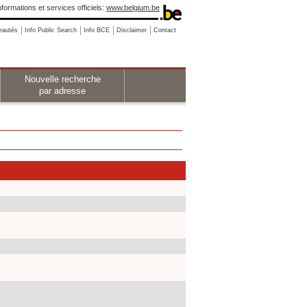
nformations et services officiels:
www.belgium.be
eautés
Info Public Search
Info BCE
Disclaimer
Contact
Nouvelle recherche
par adresse