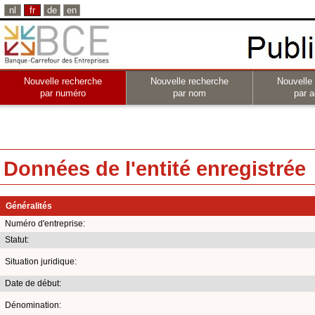
nl
fr
de
en
Nouvelle recherche
Nouvelle recherche
Nouvelle
par numéro
par nom
par a
Données de l'entité enregistrée
Généralités
Numéro d'entreprise:
Statut:
Situation juridique:
Date de début:
Dénomination: