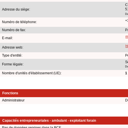
C
5
Adresse du siège:
De
+
Numéro de téléphone:
Numéro de fax:
P
m
E-mail:
h
Adresse web:
Type d'entité:
P
S
Forme légale:
De
Nombre d'unités d'établissement (UE):
1
Fonctions
Administrateur
D
Capacités entrepreneuriales - ambulant - exploitant forain
Pas de données reprises dans la BCE.