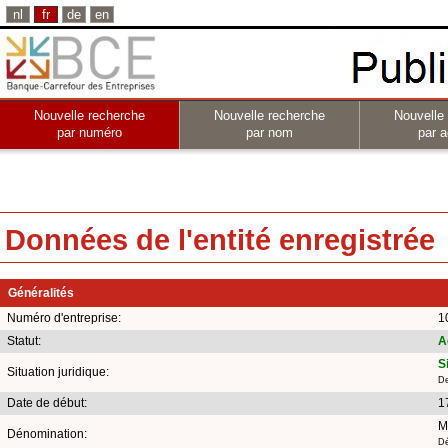
nl
fr
de
en
Nouvelle recherche
Nouvelle recherche
Nouvelle
par numéro
par nom
par a
Données de l'entité enregistrée
Généralités
Numéro d'entreprise:
1
Statut:
A
S
Situation juridique:
De
Date de début:
1
M
Dénomination:
Dé