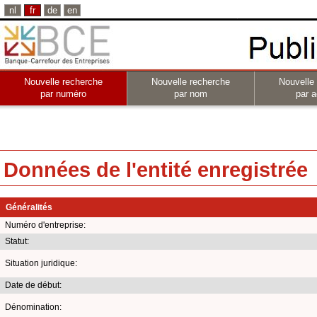
nl
fr
de
en
Nouvelle recherche
Nouvelle recherche
Nouvelle
par numéro
par nom
par a
Données de l'entité enregistrée
Généralités
Numéro d'entreprise:
Statut:
Situation juridique:
Date de début:
Dénomination: