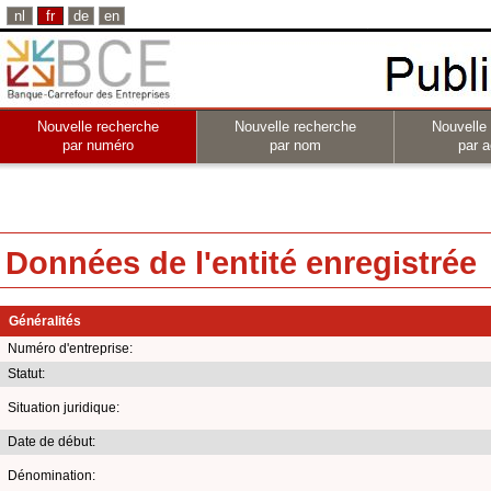
nl
fr
de
en
Nouvelle recherche
Nouvelle recherche
Nouvelle
par numéro
par nom
par a
Données de l'entité enregistrée
Généralités
Numéro d'entreprise:
Statut:
Situation juridique:
Date de début:
Dénomination: