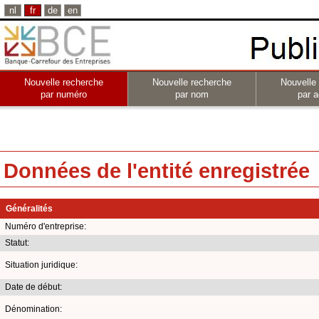
nl
fr
de
en
Nouvelle recherche
Nouvelle recherche
Nouvelle
par numéro
par nom
par a
Données de l'entité enregistrée
Généralités
Numéro d'entreprise:
Statut:
Situation juridique:
Date de début:
Dénomination: