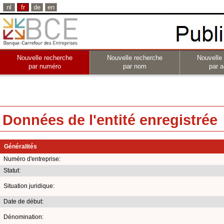
nl
fr
de
en
Nouvelle recherche
Nouvelle recherche
Nouvelle
par numéro
par nom
par a
Données de l'entité enregistrée
Généralités
Numéro d'entreprise:
Statut:
Situation juridique:
Date de début:
Dénomination: