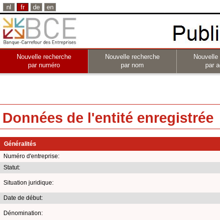
nl
fr
de
en
Nouvelle recherche
Nouvelle recherche
Nouvelle
par numéro
par nom
par a
Données de l'entité enregistrée
Généralités
Numéro d'entreprise:
Statut:
Situation juridique:
Date de début:
Dénomination: