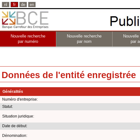
nl
fr
de
en
Nouvelle recherche
Nouvelle recherche
Nouvelle
par numéro
par nom
par a
Données de l'entité enregistrée
Généralités
Numéro d'entreprise:
Statut:
Situation juridique:
Date de début:
Dénomination: