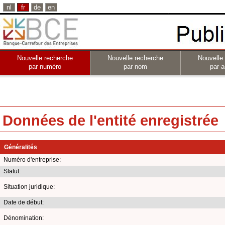
nl
fr
de
en
Nouvelle recherche
Nouvelle recherche
Nouvelle
par numéro
par nom
par a
Données de l'entité enregistrée
Généralités
Numéro d'entreprise:
Statut:
Situation juridique:
Date de début:
Dénomination: