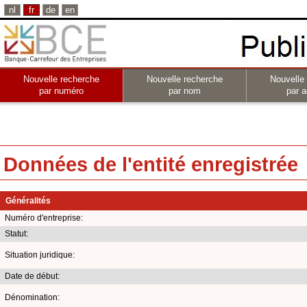
nl
fr
de
en
Nouvelle recherche
Nouvelle recherche
Nouvelle
par numéro
par nom
par a
Données de l'entité enregistrée
Généralités
Numéro d'entreprise:
Statut:
Situation juridique:
Date de début:
Dénomination: