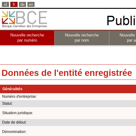
nl
fr
de
en
Nouvelle recherche
Nouvelle recherche
Nouvelle
par numéro
par nom
par a
Données de l'entité enregistrée
Généralités
Numéro d'entreprise:
Statut:
Situation juridique:
Date de début:
Dénomination: