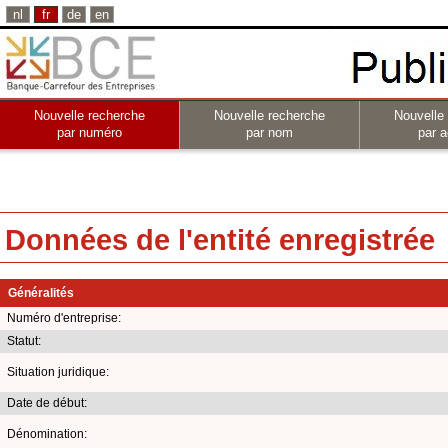
nl
fr
de
en
Nouvelle recherche
Nouvelle recherche
Nouvelle
par numéro
par nom
par a
Données de l'entité enregistrée
Généralités
Numéro d'entreprise:
Statut:
Situation juridique:
Date de début:
Dénomination: