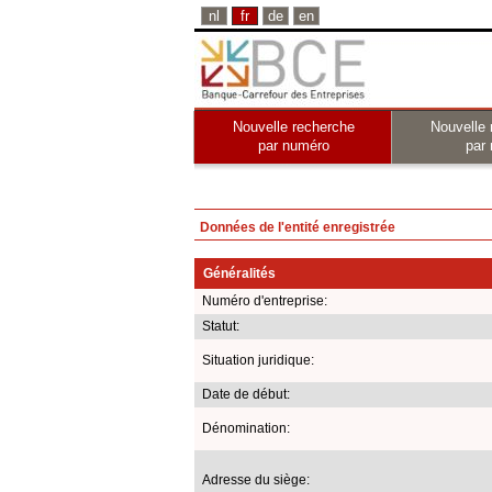
nl
fr
de
en
Nouvelle recherche
Nouvelle 
par numéro
par
Données de l'entité enregistrée
Généralités
Numéro d'entreprise:
Statut:
Situation juridique:
Date de début:
Dénomination:
Adresse du siège: