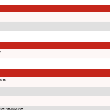
é
sites
nagement paysager