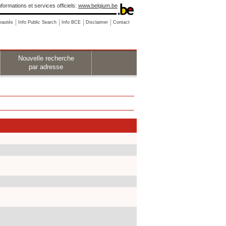
nformations et services officiels:
www.belgium.be
eautés
Info Public Search
Info BCE
Disclaimer
Contact
Nouvelle recherche
par adresse