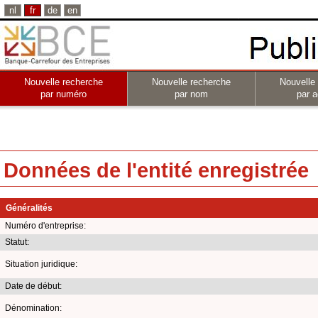
nl
fr
de
en
Nouvelle recherche
Nouvelle recherche
Nouvelle
par numéro
par nom
par a
Données de l'entité enregistrée
Généralités
Numéro d'entreprise:
Statut:
Situation juridique:
Date de début:
Dénomination: