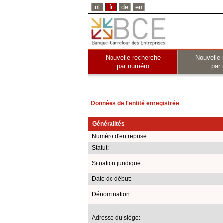
nl
fr
de
en
Nouvelle recherche
Nouvelle 
par numéro
par
Données de l'entité enregistrée
Généralités
Numéro d'entreprise:
Statut:
Situation juridique:
Date de début:
Dénomination:
Adresse du siège: