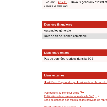
TVA 2025
43.211
- Travaux généraux d'installat
Depuis le 20 mars 2026
Données financières
Assemblée générale
Date de fin de l'année comptable
Liens entre entités
Pas de données reprises dans la BCE.
Liens externes
HealthPro - Registre des professionnels actifs dans le
Publications au Moniteur belge
Publications des comptes annuels à la BNB
Base de données des statuts et des pouvoirs de représ