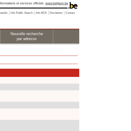
nformations et services officiels:
www.belgium.be
eautés
Info Public Search
Info BCE
Disclaimer
Contact
Nouvelle recherche
par adresse